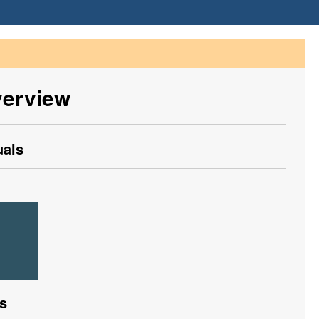
verview
uals
s