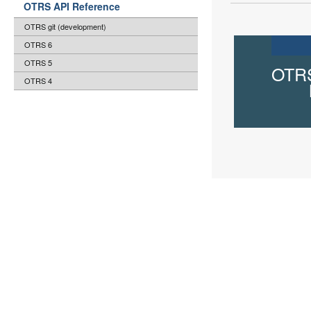
OTRS API Reference
OTRS git (development)
OTRS 6
OTRS 5
OTRS
OTRS 4