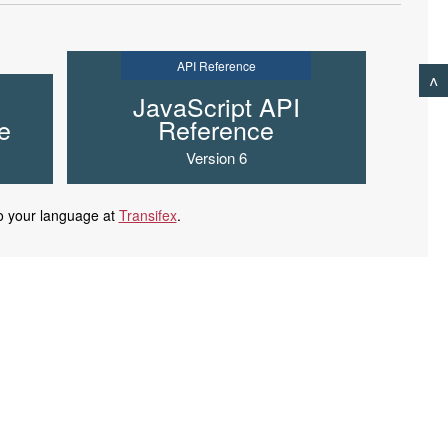
API Reference
^
JavaScript API
e
Reference
Version 6
o your language at
Transifex
.